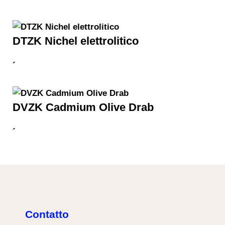
DTZK Nichel elettrolitico
´
DVZK Cadmium Olive Drab
´
Contatto