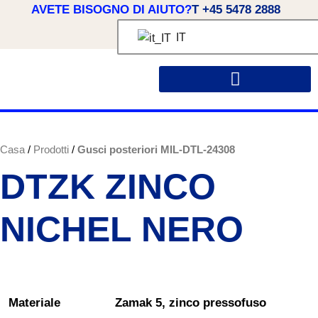
AVETE BISOGNO DI AIUTO?
T +45 5478 2888
IT
INFORMAZIONI SU OSSI
SOLUZIONI SU MISURA
Casa
Prodotti
Gusci posteriori MIL-DTL-24308
DTZK ZINCO
NICHEL NERO
Materiale
Zamak 5, zinco pressofuso