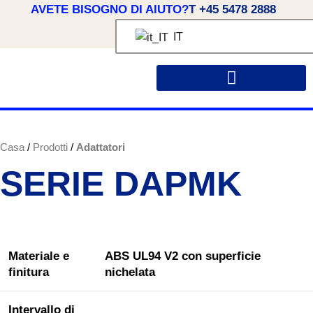
AVETE BISOGNO DI AIUTO?
T +45 5478 2888
IT
INFORMAZIONI SU OSSI
SOLUZIONI SU MISURA
Casa
Prodotti
Adattatori
SERIE DAPMK
Materiale e
ABS UL94 V2 con superficie
finitura
nichelata
Intervallo di