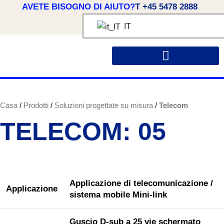
AVETE BISOGNO DI AIUTO?
T +45 5478 2888
IT
INFORMAZIONI SU OSSI
SOLUZIONI SU MISURA
Casa
Prodotti
Soluzioni progettate su misura
Telecom
TELECOM: 05
Applicazione di telecomunicazione /
Applicazione
sistema mobile Mini-link
Guscio D-sub a 25 vie schermato