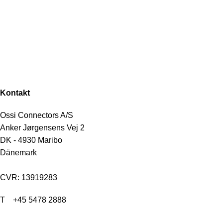
Kontakt
Ossi Connectors A/S
Anker Jørgensens Vej 2
DK - 4930 Maribo
Dänemark
CVR: 13919283
T
+45 5478 2888
E info@ossi.dk